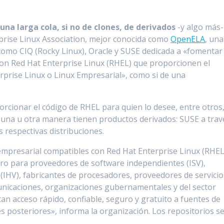
na larga cola, si no de clones, de derivados
-y algo más-
prise Linux Association, mejor conocida como
OpenELA
, una
mo CIQ (Rocky Linux), Oracle y SUSE dedicada a «fomentar 
con Red Hat Enterprise Linux (RHEL) que proporcionen el
erprise Linux o Linux Empresarial», como si de una
cionar el código de RHEL para quien lo desee, entre otros
una u otra manera tienen productos derivados: SUSE a trav
s respectivas distribuciones.
mpresarial compatibles con Red Hat Enterprise Linux (RHEL
ucro para proveedores de software independientes (ISV),
IHV), fabricantes de procesadores, proveedores de servicio
unicaciones, organizaciones gubernamentales y del sector
an acceso rápido, confiable, seguro y gratuito a fuentes de
s posteriores», informa la organización. Los repositorios s