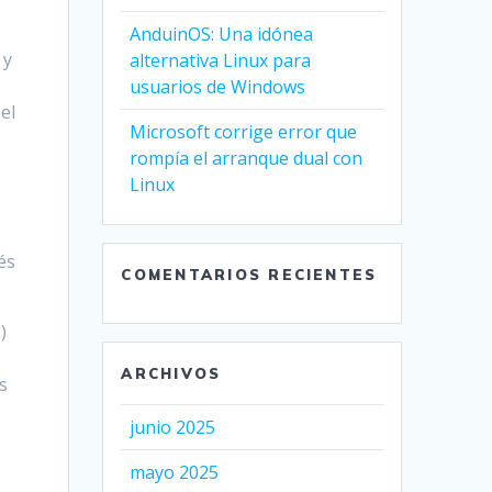
AnduinOS: Una idónea
 y
alternativa Linux para
usuarios de Windows
el
Microsoft corrige error que
rompía el arranque dual con
Linux
,
és
COMENTARIOS RECIENTES
)
ARCHIVOS
s
junio 2025
e
mayo 2025