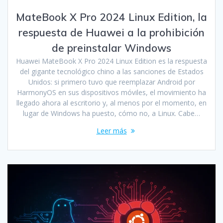
MateBook X Pro 2024 Linux Edition, la
respuesta de Huawei a la prohibición
de preinstalar Windows
Huawei MateBook X Pro 2024 Linux Edition es la respuesta
del gigante tecnológico chino a las sanciones de Estados
Unidos: si primero tuvo que reemplazar Android por
HarmonyOS en sus dispositivos móviles, el movimiento ha
llegado ahora al escritorio y, al menos por el momento, en
lugar de Windows ha puesto, cómo no, a Linux. Cabe…
Leer más