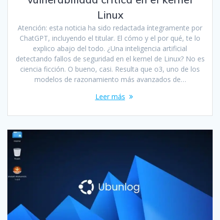
Linux
Atención: esta noticia ha sido redactada íntegramente por
ChatGPT, incluyendo el titular. El cómo y el por qué, te lo
explico abajo del todo. ¿Una inteligencia artificial
detectando fallos de seguridad en el kernel de Linux? No es
ciencia ficción. O bueno, casi. Resulta que o3, uno de los
modelos de razonamiento más avanzados de…
Leer más